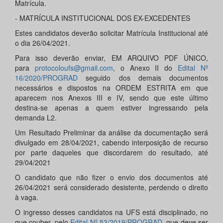
Matrícula.
- MATRÍCULA INSTITUCIONAL DOS EX-EXCEDENTES
Estes candidatos deverão solicitar Matrícula Institucional até
o dia 26/04/2021.
Para isso deverão enviar, EM ARQUIVO PDF ÚNICO,
para
protocoloufs@gmail.com
, o Anexo II do
Edital Nº
16/2020/PROGRAD
seguido dos demais documentos
necessários e dispostos na ORDEM ESTRITA em que
aparecem nos Anexos III e IV, sendo que este último
destina-se apenas a quem estiver ingressando pela
demanda L2.
Um Resultado Preliminar da análise da documentação será
divulgado em 28/04/2021, cabendo interposição de recurso
por parte daqueles que discordarem do resultado, até
29/04/2021
O candidato que não fizer o envio dos documentos até
26/04/2021 será considerado desistente, perdendo o direito
à vaga.
O ingresso desses candidatos na UFS está disciplinado, no
que couber, pelo
Edital Nº 53/2019/PROGRAD
, que deve ser