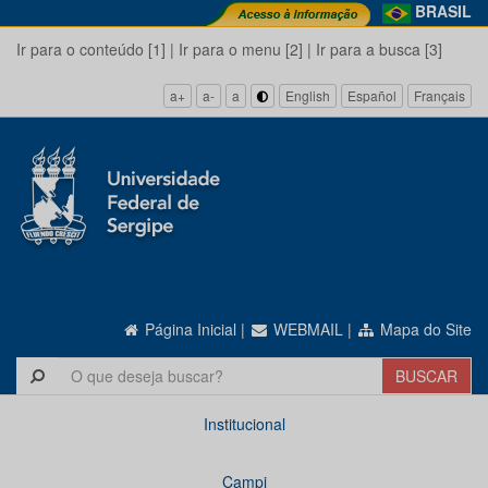
BRASIL
Ir para o conteúdo [1]
|
Ir para o menu [2]
|
Ir para a busca [3]
a+
a-
a
English
Español
Français
Página Inicial
|
WEBMAIL
|
Mapa do Site
Institucional
Campi