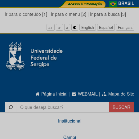
BRASIL
Ir para o conteúdo [1]
|
Ir para o menu [2]
|
Ir para a busca [3]
a+
a-
a
English
Español
Français
Página Inicial
|
WEBMAIL
|
Mapa do Site
Institucional
Campi