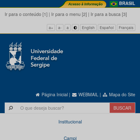
BRASIL
Ir para o conteúdo [1]
|
Ir para o menu [2]
|
Ir para a busca [3]
a+
a-
a
English
Español
Français
Página Inicial
|
WEBMAIL
|
Mapa do Site
Institucional
Campi