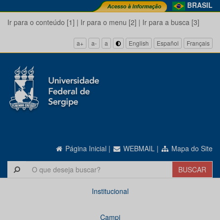
BRASIL
Ir para o conteúdo [1]
|
Ir para o menu [2]
|
Ir para a busca [3]
a+
a-
a
English
Español
Français
Página Inicial
|
WEBMAIL
|
Mapa do Site
Institucional
Campi