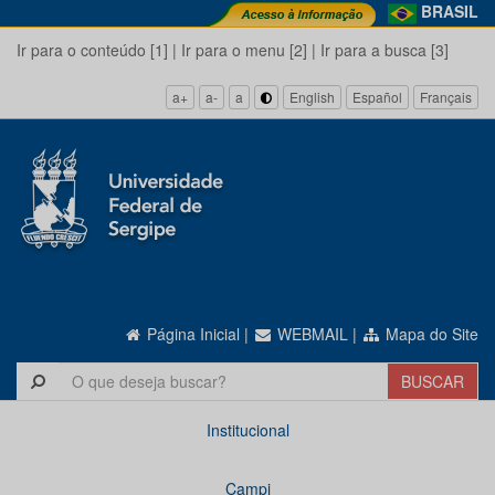
BRASIL
Ir para o conteúdo [1]
|
Ir para o menu [2]
|
Ir para a busca [3]
a+
a-
a
English
Español
Français
Página Inicial
|
WEBMAIL
|
Mapa do Site
Institucional
Campi