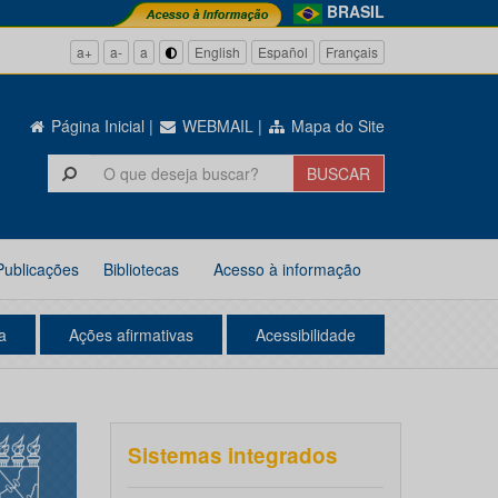
BRASIL
a+
a-
a
English
Español
Français
Página Inicial
|
WEBMAIL
|
Mapa do Site
Publicações
Bibliotecas
Acesso à informação
a
Ações afirmativas
Acessibilidade
Sistemas integrados