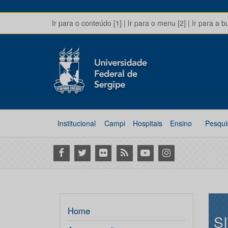
Ir para o conteúdo [1]
|
Ir para o menu [2]
|
Ir para a b
Institucional
Campi
Hospitais
Ensino
Pesqui
Facebook
Twitter
Flickr
RSS
Youtube
Instagram
Home
S