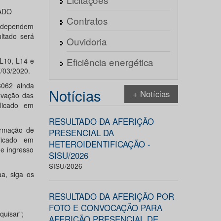
ADO
Contratos
a dependem
ltado será
Ouvidoria
Eficiência energética
L10, L14 e
7/03/2020.
3062 ainda
Notícias
+ Notícias
ovação das
licado em
RESULTADO DA AFERIÇÃO
irmação de
PRESENCIAL DA
licado em
HETEROIDENTIFICAÇÃO -
de ingresso
SISU/2026
SISU/2026
a, siga os
RESULTADO DA AFERIÇÃO POR
FOTO E CONVOCAÇÃO PARA
quisar";
AFERIÇÃO PRESENCIAL DE