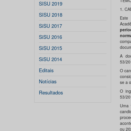
TEMO
SISU 2019
1. C
SISU 2018
Este
Acadê
SiSU 2017
perío
norm
SiSU 2016
compa
docum
SiSU 2015
A do
SiSU 2014
53/20
Editais
O can
consi
Notícias
se a 
O ing
Resultados
53/20
Uma v
candi
proce
acont
ou 20