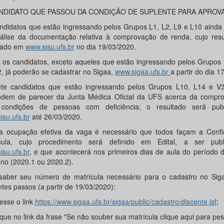
ANDIDATO QUE PASSOU DA CONDIÇÃO DE SUPLENTE PARA APROV
ndidatos que estão ingressando pelos Grupos L1, L2, L9 e L10 aind
álise da documentação relativa à comprovação de renda, cujo resu
cado em
www.sisu.ufs.br
no dia 19/03/2020.
 os candidatos, exceto aqueles que estão ingressando pelos Grupos 
, já poderão se cadastrar no Sigaa,
www.sigaa.ufs.br
a partir do dia 1
te candidatos que estão ingressando pelos Grupos L10, L14 e V
dem de parecer da Junta Médica Oficial da UFS acerca da compr
 condições de pessoas com deficiência; o resultado será pub
isu.ufs.br
até 26/03/2020.
a ocupação efetiva da vaga é necessário que todos façam a Conf
ícula, cujo procedimento será definido em Edital, a ser pub
isu.ufs.br
, e que acontecerá nos primeiros dias de aula do período 
uno (2020.1 ou 2020.2).
saber seu número de matrícula necessário para o cadastro no Siga
tes passos (a partir de 19/03/2020):
esse o link
https://www.sigaa.ufs.br/sigaa/public/cadastro/discente.jsf
;
ique no link da frase "Se não souber sua matrícula clique aqui para pes