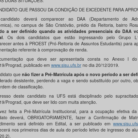
S DUAS SITUAÇÕES:
ANDIDATO QUE PASSOU DA CONDIÇÃO DE EXCEDENTE PARA APRO
 candidato deverá comparecer ao DAA (Departamento de Admi
mica), no campus de São Cristóvão, prédio da Reitoria, bairro Ros
do a ser definido quando as atividades presenciais do DAA v
a
l
. Os dois candidatos que estão ingressando pelo Grupo L
recer antes à PROEST (Pró-Reitoria de Assuntos Estudantis) para ap
entação referente à comprovação de renda.
cumentação que deve ser apresentada consta no Anexo I do 
19/Prograd, publicado em
www.sisu.ufs.br
no dia 20/12/2019.
didato que
não fizer a Pré-Matrícula após o novo período a ser def
derado desistente, perdendo a vaga e sendo substituído por outro, 
ordem de classificação.
resso deste candidato na UFS está disciplinado pelo supracitado
19/Prograd, que deve ser lido com muita atenção.
ez feita a Pré-Matrícula Institucional, para a ocupação efetiva da
dato deverá, OBRIGATORIAMENTE, fazer a Confirmação de Matrí
dimento será definido em Edital, a ser publicado em
www.sisu.ufs
ecerá nos primeiros dias de aula do período letivo de ingresso do al
20.2).