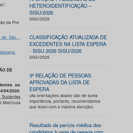
o';
HETEROIDENTIFICAÇÃO –
SISU/2026
SISU/2026
ção da Pré-
CLASSIFICAÇÃO ATUALIZADA DE
i de São -
EXCEDENTES NA LISTA ESPERA
- SISU 2026 SISU/2026
abaiana.
SISU/2026
ÃO DE
3ª RELAÇÃO DE PESSOAS
APROVADAS DA LISTA DE
lentes ou
ESPERA
4/04/2020
.
(As orientações abaixo são de suma
 Suplentes
importância, portanto, recomendamos
Matrícula
que leiam com a máxima atenção)
Resultado da perícia médica dos
candidatos à vaga de pessoa com