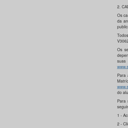
2. C
Os ca
da an
publi
Todos
V3062
Os se
depen
suas
www.s
Para 
Matr
www.s
do al
Para 
seguin
1 - Ac
2 - Cl