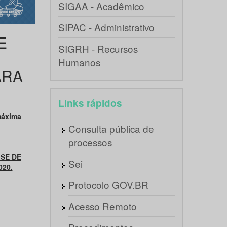
SIGAA - Acadêmico
SIPAC - Administrativo
E
SIGRH - Recursos
Humanos
ARA
Links rápidos
máxima
Consulta pública de
processos
SE DE
Sei
20.
Protocolo GOV.BR
Acesso Remoto