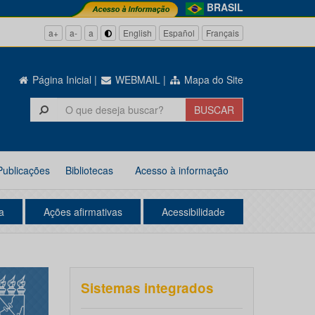
BRASIL
a+
a-
a
English
Español
Français
Página Inicial
|
WEBMAIL
|
Mapa do Site
Publicações
Bibliotecas
Acesso à informação
a
Ações afirmativas
Acessibilidade
Sistemas integrados