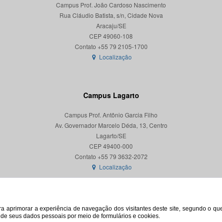
Campus Prof. João Cardoso Nascimento
Rua Cláudio Batista, s/n, Cidade Nova
Aracaju/SE
CEP 49060-108
Localização
Campus Lagarto
Campus Prof. Antônio Garcia Filho
Av. Governador Marcelo Déda, 13, Centro
Lagarto/SE
CEP 49400-000
Localização
para aprimorar a experiência de navegação dos visitantes deste site, segundo o q
o de seus dados pessoais por meio de formulários e cookies.
© 2026. Todos os direitos reservados. Universidade Federal de Sergipe