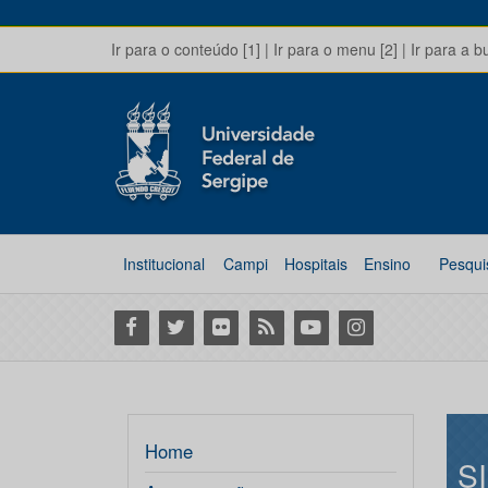
Ir para o conteúdo [1]
|
Ir para o menu [2]
|
Ir para a b
Institucional
Campi
Hospitais
Ensino
Pesqui
Facebook
Twitter
Flickr
RSS
Youtube
Instagram
Home
S