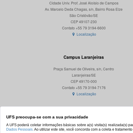
Cidade Univ. Prof. José Aloísio de Campos
Av. Marcelo Deda Chagas, s/n, Bairro Rosa Elze
São Cristóvão/SE
CEP 49107-230
Localização
Campus Laranjeiras
Praça Samuel de Oliveira, s/n, Centro
Laranjeiras/SE
CEP 49170-000
Localização
UFS preocupa-se com a sua privacidade
A UFS poderá coletar informações básicas sobre a(s) visita(s) realizada(s) 
Dados Pessoais.
Ao utilizar este site, você concorda com a coleta e tratament