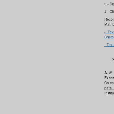
3 - Di
4 - Cl
Recom
Matríc
- Tex
Crist
- Text
P
A 2ª
Exce
Os ca
para 
Instit