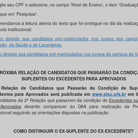
gite seu CPF e selecione, no campo 'Nível de Ensino', o item 'Graduaçã
ique em 'Pesquisar'.
endamos a leitura atenta do texto que foi entregue no dia da realiza
ula Institucional:
to dirigido aos candidatos pré-matriculados nos cursos dos camp
óvão, da Saúde e de Laranjeiras.
o dirigido aos candidatos
pré-matriculados nos cursos do campus de It
RÓXIMA RELAÇÃO DE CANDIDATOS QUE PASSARÃO DA CONDIÇ
SUPLENTES OU EXCEDENTES PARA APROVADOS
 Relação de Candidatos que Passarão da Condição de Sup
dentes para Aprovados será publicada em
www.sisu.ufs.br
em 0
ndidatos da 2ª Relação que passarem da condição de
Excedentes ou
Aprovados
deverão comparecer ao DAA para realização da Pré-
ucional seguindo as orientações dispostas na publicação.
COMO DISTINGUIR O EX-SUPLENTE DO EX-EXCEDENTE?