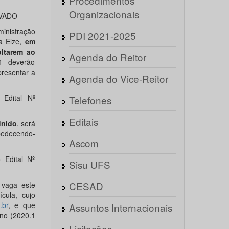
Procedimentos
Organizacionais
VADO
nistração
PDI 2021-2025
a Elze,
em
oltarem ao
Agenda do Reitor
1 deverão
resentar a
Agenda do Vice-Reitor
Edital Nº
Telefones
Editais
inido
, será
obedecendo-
Ascom
 Edital Nº
Sisu UFS
CESAD
 vaga este
cula, cujo
.br
, e que
Assuntos Internacionais
uno (2020.1
Licitações