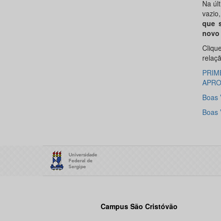
Na úl
vazio
que s
novo 
Cliqu
relaç
PRIM
APR
Boas 
Boas 
Campus São Cristóvão