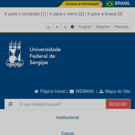
BRASIL
Ir para o conteúdo [1]
|
Ir para o menu [2]
|
Ir para a busca [3]
a+
a-
a
English
Español
Français
Página Inicial
|
WEBMAIL
|
Mapa do Site
Institucional
Campi