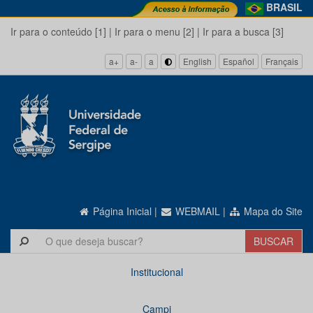
BRASIL
Ir para o conteúdo [1]
|
Ir para o menu [2]
|
Ir para a busca [3]
a+
a-
a
English
Español
Français
Página Inicial
|
WEBMAIL
|
Mapa do Site
Institucional
Campi