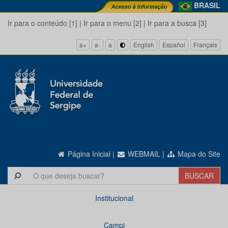
BRASIL
Ir para o conteúdo [1]
|
Ir para o menu [2]
|
Ir para a busca [3]
a+
a-
a
English
Español
Français
Página Inicial
|
WEBMAIL
|
Mapa do Site
Institucional
Campi