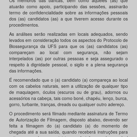
Os membros das bancas, bem como aqueles (as) que
atuarão como apoio, participando das sessões, assinarão
termo de confidencialidade sobre as informações pessoais
dos (as) candidatos (as) a que tiverem acesso durante os
procedimentos.
As análises serão realizadas em locais adequados, sendo
levados em consideração todos os aspectos do Protocolo de
Biossegurança da UFS para que os (as) candidatos (as)
compareçam ao local com segurança, não sejam
interpelados (as) por outras pessoas e seja assegurado o
respeito à dignidade pessoal, o sigilo e a plena segurança
das informações.
É recomendado que o (a) candidato (a) compareça ao local
com os cabelos naturais, sem a utilização de qualquer tipo
de maquiagem, óculos (escuros ou de grau), adornos ou
acessórios na cabeça, tais como boné, chapéu, lenço, burca,
gorro, turbante, tranças, dreads ou qualquer outro adereço.
O procedimento será filmado mediante assinatura de Termo
de Autorização de Filmagem, disposto abaixo, devendo ser
feita a filmagem do (a) candidato (a) do momento de
chegada até a sua saída, quando receberá instruções para