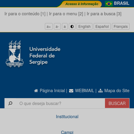
BRASIL
Ir para o conteúdo [1]
|
Ir para o menu [2]
|
Ir para a busca [3]
a+
a-
a
English
Español
Français
Página Inicial
|
WEBMAIL
|
Mapa do Site
Institucional
Campi