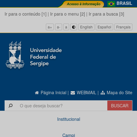
BRASIL
Ir para o conteúdo [1]
|
Ir para o menu [2]
|
Ir para a busca [3]
a+
a-
a
English
Español
Français
Página Inicial
|
WEBMAIL
|
Mapa do Site
Institucional
Campi