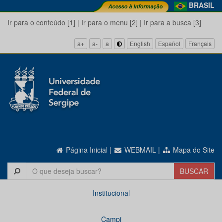
BRASIL
Ir para o conteúdo [1]
|
Ir para o menu [2]
|
Ir para a busca [3]
a+
a-
a
English
Español
Français
Página Inicial
|
WEBMAIL
|
Mapa do Site
Institucional
Campi