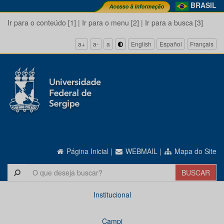
BRASIL
Ir para o conteúdo [1]
|
Ir para o menu [2]
|
Ir para a busca [3]
a+
a-
a
English
Español
Français
Página Inicial
|
WEBMAIL
|
Mapa do Site
Institucional
Campi