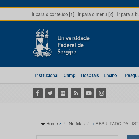
Ir para o conteúdo [1]
|
Ir para o menu [2]
|
Ir para a b
Institucional
Campi
Hospitais
Ensino
Pesqui
Facebook
Twitter
Flickr
RSS
Youtube
Instagram
Home
Notícias
RESULTADO DA LIST