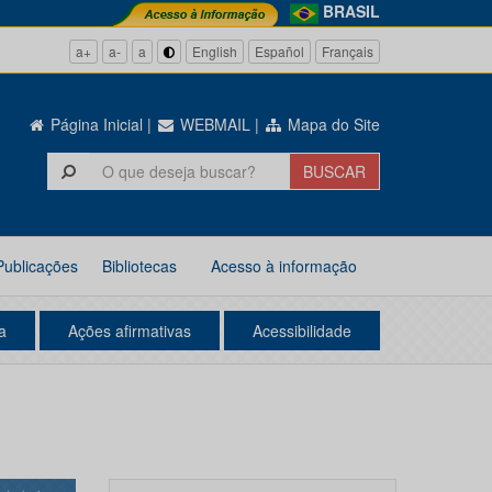
BRASIL
a+
a-
a
English
Español
Français
Página Inicial
|
WEBMAIL
|
Mapa do Site
Publicações
Bibliotecas
Acesso à informação
a
Ações afirmativas
Acessibilidade