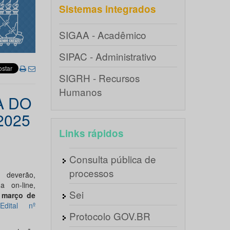
Sistemas integrados
SIGAA - Acadêmico
SIPAC - Administrativo
SIGRH - Recursos
Humanos
A DO
2025
Links rápidos
Consulta pública de
processos
everão,
a on-line,
Sei
março de
o
Edital nº
Protocolo GOV.BR