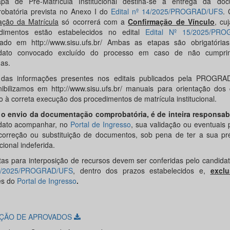
pa de Pré-Matrícula Institucional destina-se à entrega da do
obatória prevista no Anexo I do
Edital nº 14/2025/PROGRAD/UFS
.
vação da Matrícula
só ocorrerá com a
Confirmação de Vínculo
, cu
dimentos estão estabelecidos no edital
Edital Nº 15/2025/PR
cado em http://www.sisu.ufs.br/ Ambas as etapas são obrigatória
idato convocado excluído do processo em caso de não cumpri
as.
das informações presentes nos editais publicados pela PROGR
nibilizamos em http://www.sisu.ufs.br/ manuais para orientação dos
o à correta execução dos procedimentos de matrícula institucional.
o envio da documentação comprobatória, é de inteira responsab
dato acompanhar, no
Portal de Ingresso
, sua validação ou eventuais
correção ou substituição de documentos, sob pena de ter a sua pré
ucional indeferida.
tas para interposição de recursos devem ser conferidas pelo candida
4/2025/PROGRAD/UFS
, dentro dos prazos estabelecidos e,
exclu
és do
Portal de Ingresso
.
ÇÃO DE APROVADOS