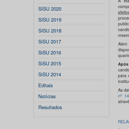
A eta
compr
SISU 2020
efeti
proce
SISU 2019
publi
cand
SISU 2018
mesm
SiSU 2017
Além 
dispo
SiSU 2016
quant
SiSU 2015
Após 
candi
SiSU 2014
para 
instit
Editais
As da
Notícias
nº 1
atrav
Resultados
RELA