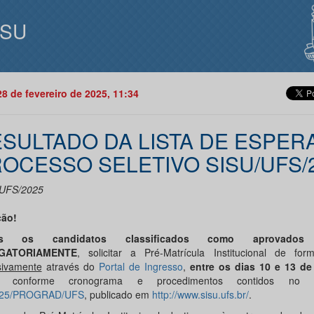
ISU
28 de fevereiro de 2025, 11:34
SULTADO DA LISTA DE ESPER
OCESSO SELETIVO SISU/UFS/
UFS/2025
ção!
os os candidatos classificados como aprovados
d
GATORIAMENTE
, solicitar a Pré-Matrícula Institucional de form
sivamente
através do
Portal de Ingresso
,
entre os dias
10
e
13
de
conforme cronograma e procedimentos contidos n
025/PROGRAD/UFS
, publicado em
http://www.sisu.ufs.br/
.