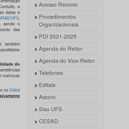
cumentação
Acesso Remoto
 Contudo, a
jas datas e
Procedimentos
OGRAD/UFS
,
Organizacionais
s, sendo o
mento das
PDI 2021-2025
AD, também
Agenda do Reitor
 candidatos
Agenda do Vice-Reitor
ilidade do
 pendências
Telefones
-matrícula
Editais
to no
Edital
sivamente
Ascom
Sisu UFS
CESAD