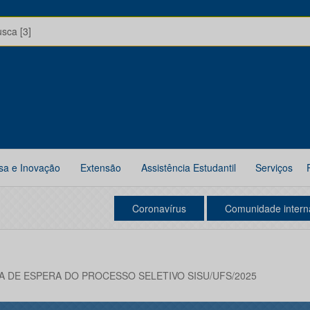
usca [3]
sa e Inovação
Extensão
Assistência Estudantil
Serviços
Coronavírus
Comunidade intern
A DE ESPERA DO PROCESSO SELETIVO SISU/UFS/2025