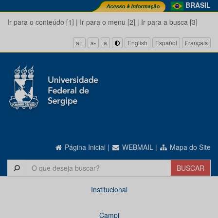
BRASIL
Ir para o conteúdo [1]
|
Ir para o menu [2]
|
Ir para a busca [3]
a+
a-
a
English
Español
Français
Página Inicial
|
WEBMAIL
|
Mapa do Site
Institucional
Campi