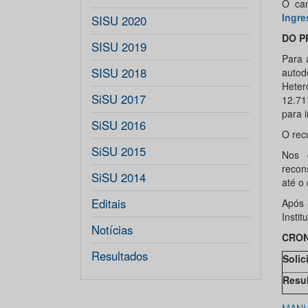
O can
Ingre
SISU 2020
DO P
SISU 2019
Para 
SISU 2018
autod
Heter
SiSU 2017
12.71
para i
SiSU 2016
O rec
SiSU 2015
Nos 
recon
SiSU 2014
até o
Editais
Após 
Instit
Notícias
CRO
Resultados
Solic
Resul