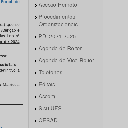
s
Portal de
Acesso Remoto
Procedimentos
Organizacionais
 (a) que se
 Aferição e
PDI 2021-2025
as Leis nº
to de 2024
Agenda do Reitor
esso.
Agenda do Vice-Reitor
licitarem
efinitivo a
Telefones
Editais
a Matrícula
Ascom
Sisu UFS
CESAD