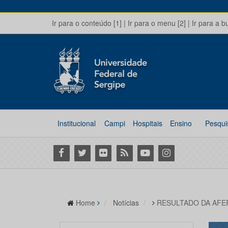
Ir para o conteúdo [1]
|
Ir para o menu [2]
|
Ir para a b
Institucional
Campi
Hospitais
Ensino
Pesqui
Facebook
Twitter
Flickr
RSS
Youtube
Instagram
Home
Notícias
RESULTADO DA AFE