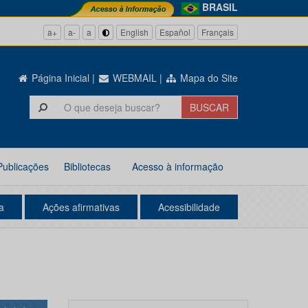
BRASIL
a+
a-
a
English
Español
Français
Página Inicial
|
WEBMAIL
|
Mapa do Site
Publicações
Bibliotecas
Acesso à informação
a
Ações afirmativas
Acessibilidade