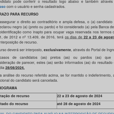
didato pode conferir o resultado logo abaixo e também atravé
sso
com o usuário e senha cadastrados.
RAZO PARA RECURSO
assegurar o direito ao contraditório e ampla defesa, o (a) candidato
eclarou negro (a) (preto ou pardo) e foi considerado (a) pela Banca de
oidentificação como inapto para ocupar vaga reservada nos termos d
1, de 2012 e nº 13.409, de 2016, terá
os dias de
22 a 23 de agos
nterposição de recurso.
urso deverá ser interposto,
exclusivamente
, através do Portal de Ingr
casos de candidatos (as) pretos (as) ou pardos (as) que so
sideração de parecer, estes (as) serão informados (as) do resultado d
 dia
28/08/2024.
a análise do recurso referido acima, se for mantido o indeferimento, 
ucional do candidato será cancelada.
NOGRAMA
itação de recurso
22 a 23 de agosto de 2024
tado do recurso
até 28 de agosto de 2024