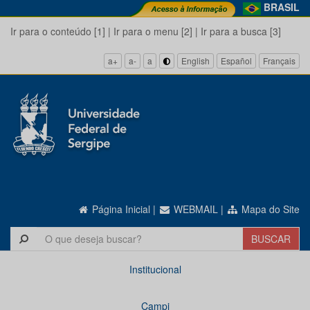
BRASIL
Ir para o conteúdo [1]
|
Ir para o menu [2]
|
Ir para a busca [3]
a+
a-
a
English
Español
Français
Página Inicial
|
WEBMAIL
|
Mapa do Site
Institucional
Campi