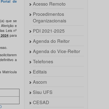
s
Portal de
Acesso Remoto
Procedimentos
Organizacionais
 (a) que se
 Aferição e
PDI 2021-2025
as Leis nº
 2024
para
Agenda do Reitor
esso.
Agenda do Vice-Reitor
licitarem
efinitivo a
Telefones
Editais
a Matrícula
Ascom
Sisu UFS
CESAD
O