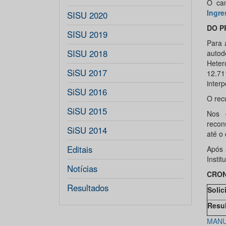
O can
Ingre
SISU 2020
DO P
SISU 2019
Para 
SISU 2018
autod
Heter
SiSU 2017
12.71
interp
SiSU 2016
O rec
SiSU 2015
Nos 
recon
SiSU 2014
até o
Editais
Após 
Instit
Notícias
CRO
Resultados
Solic
Resul
MANU