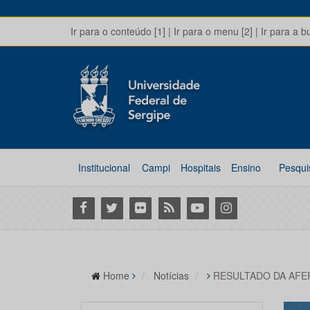
Ir para o conteúdo [1]
|
Ir para o menu [2]
|
Ir para a b
Institucional
Campi
Hospitais
Ensino
Pesqui
Facebook
Twitter
Flickr
RSS
Youtube
Instagram
Home
Notícias
RESULTADO DA AFE