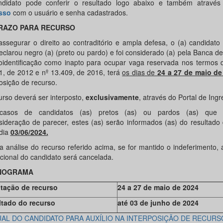
didato pode conferir o resultado logo abaixo e também atravé
sso
com o usuário e senha cadastrados.
RAZO PARA RECURSO
assegurar o direito ao contraditório e ampla defesa, o (a) candidato
eclarou negro (a) (preto ou pardo) e foi considerado (a) pela Banca de
oidentificação como inapto para ocupar vaga reservada nos termos d
1, de 2012 e nº 13.409, de 2016, terá
os dias de
24 a 27 de maio de
osição de recurso.
urso deverá ser interposto,
exclusivamente
, através do Portal de Ingr
casos de candidatos (as) pretos (as) ou pardos (as) que so
sideração de parecer, estes (as) serão informados (as) do resultado d
 dia
03/06/2024.
a análise do recurso referido acima, se for mantido o indeferimento, 
ucional do candidato será cancelada.
NOGRAMA
itação de recurso
24 a 27 de maio de 2024
tado do recurso
até 03 de junho de 2024
AL DO CANDIDATO PARA AUXÍLIO NA INTERPOSIÇÃO DE RECURS