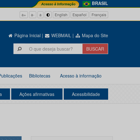
BRASIL
a+
a-
a
English
Español
Français
Página Inicial
|
WEBMAIL
|
Mapa do Site
Publicações
Bibliotecas
Acesso à informação
a
Ações afirmativas
Acessibilidade