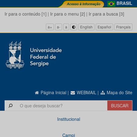
BRASIL
Ir para o conteúdo [1]
|
Ir para o menu [2]
|
Ir para a busca [3]
a+
a-
a
English
Español
Français
Página Inicial
|
WEBMAIL
|
Mapa do Site
Institucional
Campi