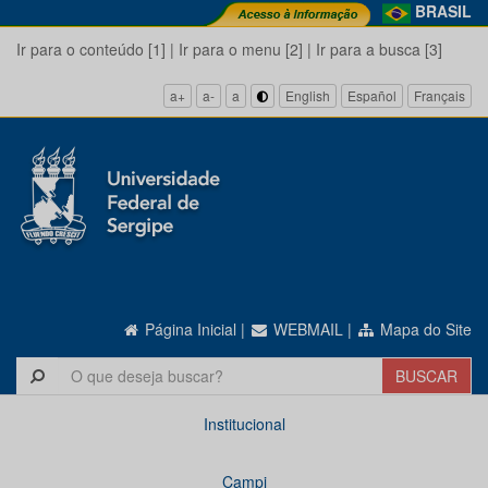
BRASIL
Ir para o conteúdo [1]
|
Ir para o menu [2]
|
Ir para a busca [3]
a+
a-
a
English
Español
Français
Página Inicial
|
WEBMAIL
|
Mapa do Site
Institucional
Campi