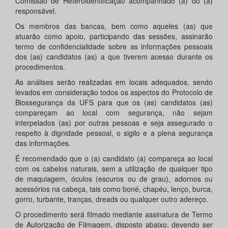
Comissão de Heteroidentificação acompanhado (a) do (a)
responsável.
Os membros das bancas, bem como aqueles (as) que
atuarão como apoio, participando das sessões, assinarão
termo de confidencialidade sobre as informações pessoais
dos (as) candidatos (as) a que tiverem acesso durante os
procedimentos.
As análises serão realizadas em locais adequados, sendo
levados em consideração todos os aspectos do Protocolo de
Biossegurança da UFS para que os (as) candidatos (as)
compareçam ao local com segurança, não sejam
interpelados (as) por outras pessoas e seja assegurado o
respeito à dignidade pessoal, o sigilo e a plena segurança
das informações.
É recomendado que o (a) candidato (a) compareça ao local
com os cabelos naturais, sem a utilização de qualquer tipo
de maquiagem, óculos (escuros ou de grau), adornos ou
acessórios na cabeça, tais como boné, chapéu, lenço, burca,
gorro, turbante, tranças, dreads ou qualquer outro adereço.
O procedimento será filmado mediante assinatura de Termo
de Autorização de Filmagem, disposto abaixo, devendo ser