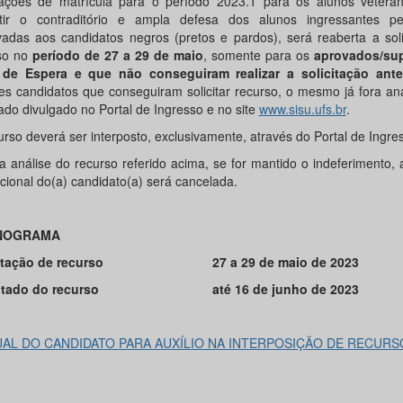
itações de matrícula para o período 2023.1 para os alunos vetera
tir o contraditório e ampla defesa dos alunos ingressantes p
vadas aos candidatos negros (pretos e pardos), será reaberta a sol
so no
período de 27 a 29 de maio
, somente para os
aprovados/sup
 de Espera e que não conseguiram realizar a solicitação ante
es candidatos que conseguiram solicitar recurso, o mesmo já fora an
ado divulgado no Portal de Ingresso e no site
www.sisu.ufs.br
.
urso deverá ser interposto, exclusivamente, através do Portal de Ingre
a análise do recurso referido acima, se for mantido o indeferimento, 
ucional do(a) candidato(a) será cancelada.
NOGRAMA
itação de recurso
27 a 29 de maio de 2023
tado do recurso
até 16 de junho de 2023
AL DO CANDIDATO PARA AUXÍLIO NA INTERPOSIÇÃO DE RECURS