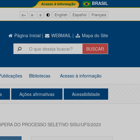
BRASIL
a+
a-
a
English
Español
Français
Página Inicial
|
WEBMAIL
|
Mapa do Site
Publicações
Bibliotecas
Acesso à informação
a
Ações afirmativas
Acessibilidade
SPERA DO PROCESSO SELETIVO SISU/UFS/2023