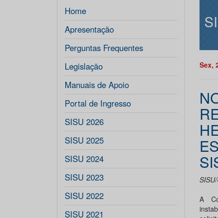
Home
S
Apresentação
Perguntas Frequentes
Sex, 
Legislação
Manuais de Apoio
NO
Portal de Ingresso
R
SISU 2026
HE
SISU 2025
ES
SI
SISU 2024
SISU 2023
SISU/
SISU 2022
A Co
insta
SISU 2021