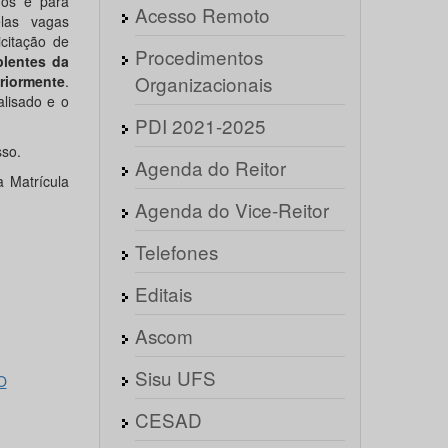
nos e para
Acesso Remoto
elas vagas
icitação de
Procedimentos
lentes da
Organizacionais
riormente
.
alisado e o
PDI 2021-2025
sso.
Agenda do Reitor
a Matrícula
Agenda do Vice-Reitor
Telefones
Editais
Ascom
Sisu UFS
O
CESAD