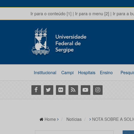
Ir para o conteúdo [1]
|
Ir para o menu [2]
|
Ir para a b
Institucional
Campi
Hospitais
Ensino
Pesqui
Facebook
Twitter
Flickr
RSS
Youtube
Instagram
Home
Notícias
NOTA SOBRE A SOLI