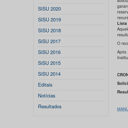
solic
garan
SISU 2020
reser
recur
SISU 2019
Lista
Aquel
SISU 2018
result
SiSU 2017
O rec
SiSU 2016
Após 
Instit
SiSU 2015
SiSU 2014
CRO
Solic
Editais
Resul
Notícias
Resultados
MANU