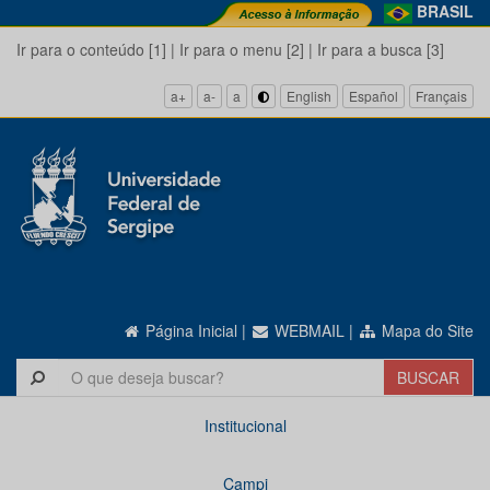
BRASIL
Ir para o conteúdo [1]
|
Ir para o menu [2]
|
Ir para a busca [3]
a+
a-
a
English
Español
Français
Página Inicial
|
WEBMAIL
|
Mapa do Site
Institucional
Campi