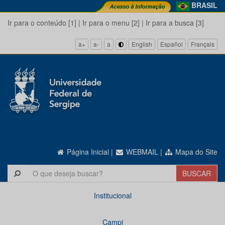
BRASIL
Ir para o conteúdo [1]
|
Ir para o menu [2]
|
Ir para a busca [3]
a+
a-
a
English
Español
Français
Página Inicial
|
WEBMAIL
|
Mapa do Site
Institucional
Campi