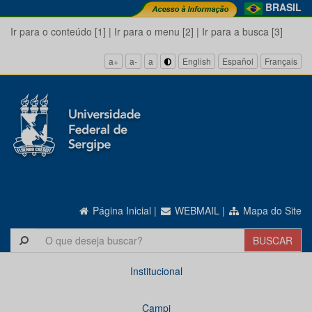
BRASIL
Ir para o conteúdo [1]
|
Ir para o menu [2]
|
Ir para a busca [3]
a+
a-
a
English
Español
Français
Página Inicial
|
WEBMAIL
|
Mapa do Site
Institucional
Campi